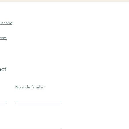
ausanne
.com
act
Nom de famille